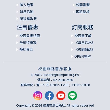
徵人啟事
校園書饗
消息活動
即將登場
隱私權政策
注目優惠
訂閱服務
校園書饗特惠
校園電子報
全部特惠案
《每日活水》
預約專區
《校園雜誌》
OPEN學習
校園網路書房客服
E-Mail：
estore@campus.org.tw
傳真電話：02-2918-2466
服務時間：週一～五 10:00～12:30；13:30～18:00
Copyright © 2026 校園書房出版社. All rights reserved