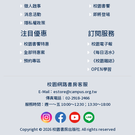
徵人啟事
校園書饗
消息活動
即將登場
隱私權政策
注目優惠
訂閱服務
校園書饗特惠
校園電子報
全部特惠案
《每日活水》
預約專區
《校園雜誌》
OPEN學習
校園網路書房客服
E-Mail：
estore@campus.org.tw
傳真電話：02-2918-2466
服務時間：週一～五 10:00～12:30；13:30～18:00
Copyright © 2026 校園書房出版社. All rights reserved