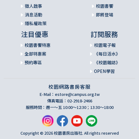
徵人啟事
校園書饗
消息活動
即將登場
隱私權政策
注目優惠
訂閱服務
校園書饗特惠
校園電子報
全部特惠案
《每日活水》
預約專區
《校園雜誌》
OPEN學習
校園網路書房客服
E-Mail：
estore@campus.org.tw
傳真電話：02-2918-2466
服務時間：週一～五 10:00～12:30；13:30～18:00
Copyright © 2026 校園書房出版社. All rights reserved