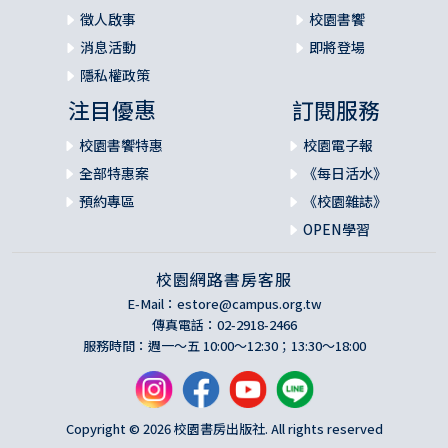
徵人啟事
校園書饗
消息活動
即將登場
隱私權政策
注目優惠
訂閱服務
校園書饗特惠
校園電子報
全部特惠案
《每日活水》
預約專區
《校園雜誌》
OPEN學習
校園網路書房客服
E-Mail：
estore@campus.org.tw
傳真電話：02-2918-2466
服務時間：週一～五 10:00～12:30；13:30～18:00
Copyright © 2026 校園書房出版社. All rights reserved