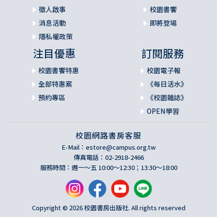
徵人啟事
校園書饗
消息活動
即將登場
隱私權政策
注目優惠
訂閱服務
校園書饗特惠
校園電子報
全部特惠案
《每日活水》
預約專區
《校園雜誌》
OPEN學習
校園網路書房客服
E-Mail：
estore@campus.org.tw
傳真電話：02-2918-2466
服務時間：週一～五 10:00～12:30；13:30～18:00
Copyright © 2026 校園書房出版社. All rights reserved