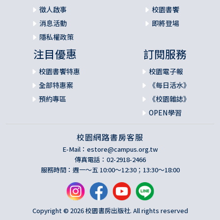
徵人啟事
校園書饗
消息活動
即將登場
隱私權政策
注目優惠
訂閱服務
校園書饗特惠
校園電子報
全部特惠案
《每日活水》
預約專區
《校園雜誌》
OPEN學習
校園網路書房客服
E-Mail：
estore@campus.org.tw
傳真電話：02-2918-2466
服務時間：週一～五 10:00～12:30；13:30～18:00
Copyright © 2026 校園書房出版社. All rights reserved