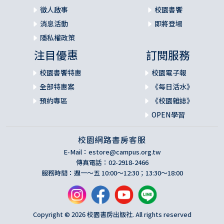
徵人啟事
校園書饗
消息活動
即將登場
隱私權政策
注目優惠
訂閱服務
校園書饗特惠
校園電子報
全部特惠案
《每日活水》
預約專區
《校園雜誌》
OPEN學習
校園網路書房客服
E-Mail：
estore@campus.org.tw
傳真電話：02-2918-2466
服務時間：週一～五 10:00～12:30；13:30～18:00
Copyright © 2026 校園書房出版社. All rights reserved