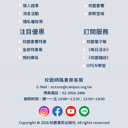
徵人啟事
校園書饗
消息活動
即將登場
隱私權政策
注目優惠
訂閱服務
校園書饗特惠
校園電子報
全部特惠案
《每日活水》
預約專區
《校園雜誌》
OPEN學習
校園網路書房客服
E-Mail：
estore@campus.org.tw
傳真電話：02-2918-2466
服務時間：週一～五 10:00～12:30；13:30～18:00
Copyright © 2026 校園書房出版社. All rights reserved