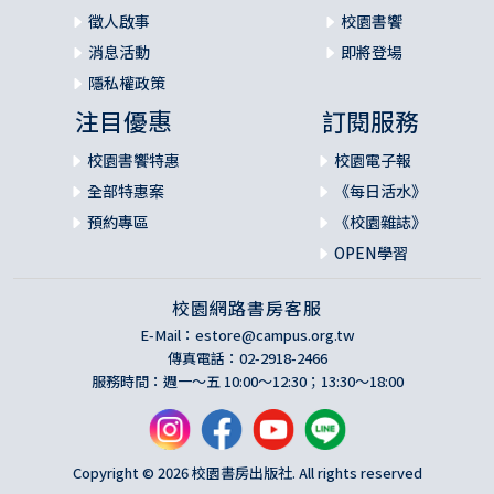
徵人啟事
校園書饗
消息活動
即將登場
隱私權政策
注目優惠
訂閱服務
校園書饗特惠
校園電子報
全部特惠案
《每日活水》
預約專區
《校園雜誌》
OPEN學習
校園網路書房客服
E-Mail：
estore@campus.org.tw
傳真電話：02-2918-2466
服務時間：週一～五 10:00～12:30；13:30～18:00
Copyright © 2026 校園書房出版社. All rights reserved