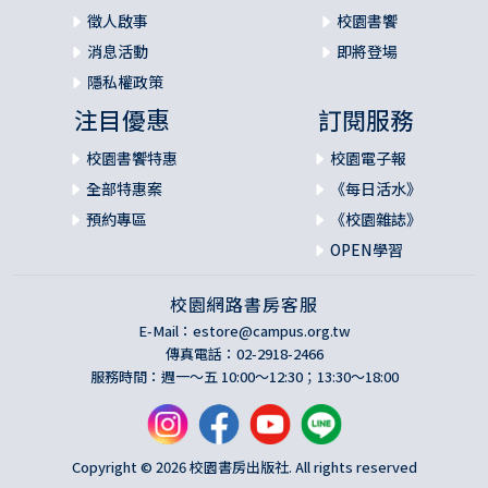
徵人啟事
校園書饗
消息活動
即將登場
隱私權政策
注目優惠
訂閱服務
校園書饗特惠
校園電子報
全部特惠案
《每日活水》
預約專區
《校園雜誌》
OPEN學習
校園網路書房客服
E-Mail：
estore@campus.org.tw
傳真電話：02-2918-2466
服務時間：週一～五 10:00～12:30；13:30～18:00
Copyright © 2026 校園書房出版社. All rights reserved