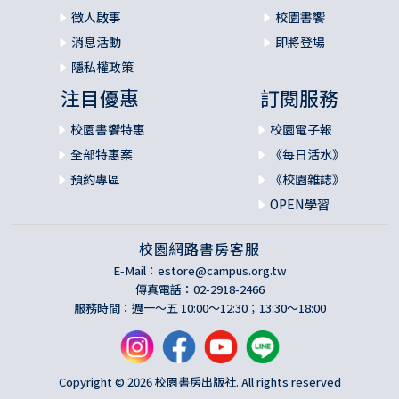
徵人啟事
校園書饗
消息活動
即將登場
隱私權政策
注目優惠
訂閱服務
校園書饗特惠
校園電子報
全部特惠案
《每日活水》
預約專區
《校園雜誌》
OPEN學習
校園網路書房客服
E-Mail：
estore@campus.org.tw
傳真電話：02-2918-2466
服務時間：週一～五 10:00～12:30；13:30～18:00
Copyright © 2026 校園書房出版社. All rights reserved