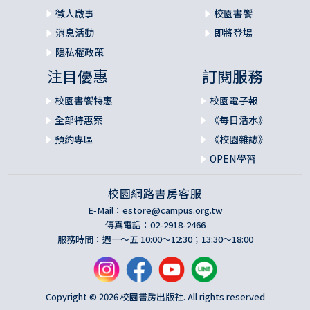
徵人啟事
校園書饗
消息活動
即將登場
隱私權政策
注目優惠
訂閱服務
校園書饗特惠
校園電子報
全部特惠案
《每日活水》
預約專區
《校園雜誌》
OPEN學習
校園網路書房客服
E-Mail：
estore@campus.org.tw
傳真電話：02-2918-2466
服務時間：週一～五 10:00～12:30；13:30～18:00
Copyright © 2026 校園書房出版社. All rights reserved