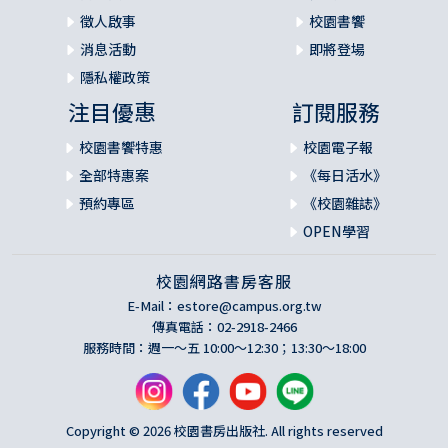
徵人啟事
校園書饗
消息活動
即將登場
隱私權政策
注目優惠
訂閱服務
校園書饗特惠
校園電子報
全部特惠案
《每日活水》
預約專區
《校園雜誌》
OPEN學習
校園網路書房客服
E-Mail：
estore@campus.org.tw
傳真電話：02-2918-2466
服務時間：週一～五 10:00～12:30；13:30～18:00
Copyright © 2026 校園書房出版社. All rights reserved