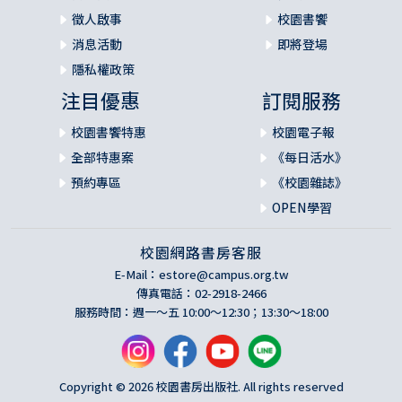
徵人啟事
校園書饗
消息活動
即將登場
隱私權政策
注目優惠
訂閱服務
校園書饗特惠
校園電子報
全部特惠案
《每日活水》
預約專區
《校園雜誌》
OPEN學習
校園網路書房客服
E-Mail：
estore@campus.org.tw
傳真電話：02-2918-2466
服務時間：週一～五 10:00～12:30；13:30～18:00
Copyright © 2026 校園書房出版社. All rights reserved