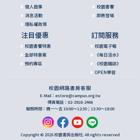
徵人啟事
校園書饗
消息活動
即將登場
隱私權政策
注目優惠
訂閱服務
校園書饗特惠
校園電子報
全部特惠案
《每日活水》
預約專區
《校園雜誌》
OPEN學習
校園網路書房客服
E-Mail：
estore@campus.org.tw
傳真電話：02-2918-2466
服務時間：週一～五 10:00～12:30；13:30～18:00
Copyright © 2026 校園書房出版社. All rights reserved