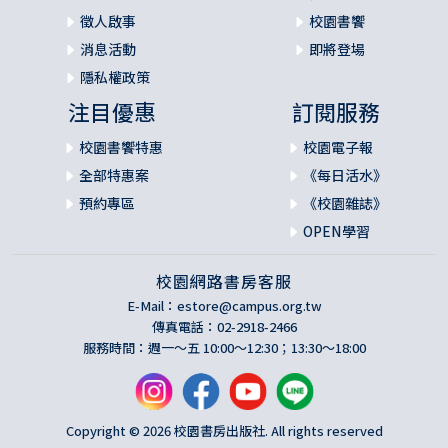
徵人啟事
校園書饗
消息活動
即將登場
隱私權政策
注目優惠
訂閱服務
校園書饗特惠
校園電子報
全部特惠案
《每日活水》
預約專區
《校園雜誌》
OPEN學習
校園網路書房客服
E-Mail：
estore@campus.org.tw
傳真電話：02-2918-2466
服務時間：週一～五 10:00～12:30；13:30～18:00
Copyright © 2026 校園書房出版社. All rights reserved