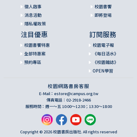
徵人啟事
校園書饗
消息活動
即將登場
隱私權政策
注目優惠
訂閱服務
校園書饗特惠
校園電子報
全部特惠案
《每日活水》
預約專區
《校園雜誌》
OPEN學習
校園網路書房客服
E-Mail：
estore@campus.org.tw
傳真電話：02-2918-2466
服務時間：週一～五 10:00～12:30；13:30～18:00
Copyright © 2026 校園書房出版社. All rights reserved