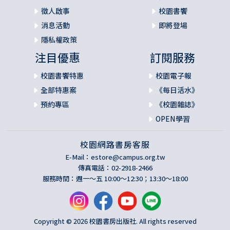
徵人啟事
校園書饗
消息活動
即將登場
隱私權政策
注目優惠
訂閱服務
校園書饗特惠
校園電子報
全部特惠案
《每日活水》
預約專區
《校園雜誌》
OPEN學習
校園網路書房客服
E-Mail：
estore@campus.org.tw
傳真電話：02-2918-2466
服務時間：週一～五 10:00～12:30；13:30～18:00
Copyright © 2026 校園書房出版社. All rights reserved