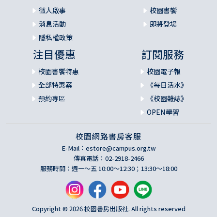
徵人啟事
校園書饗
消息活動
即將登場
隱私權政策
注目優惠
訂閱服務
校園書饗特惠
校園電子報
全部特惠案
《每日活水》
預約專區
《校園雜誌》
OPEN學習
校園網路書房客服
E-Mail：
estore@campus.org.tw
傳真電話：02-2918-2466
服務時間：週一～五 10:00～12:30；13:30～18:00
Copyright © 2026 校園書房出版社. All rights reserved