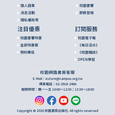
徵人啟事
校園書饗
消息活動
即將登場
隱私權政策
注目優惠
訂閱服務
校園書饗特惠
校園電子報
全部特惠案
《每日活水》
預約專區
《校園雜誌》
OPEN學習
校園網路書房客服
E-Mail：
estore@campus.org.tw
傳真電話：02-2918-2466
服務時間：週一～五 10:00～12:30；13:30～18:00
Copyright © 2026 校園書房出版社. All rights reserved