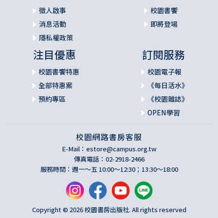
徵人啟事
校園書饗
消息活動
即將登場
隱私權政策
注目優惠
訂閱服務
校園書饗特惠
校園電子報
全部特惠案
《每日活水》
預約專區
《校園雜誌》
OPEN學習
校園網路書房客服
E-Mail：
estore@campus.org.tw
傳真電話：02-2918-2466
服務時間：週一～五 10:00～12:30；13:30～18:00
Copyright © 2026 校園書房出版社. All rights reserved