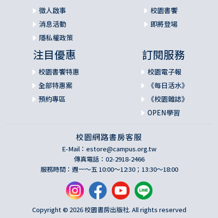
徵人啟事
校園書饗
消息活動
即將登場
隱私權政策
注目優惠
訂閱服務
校園書饗特惠
校園電子報
全部特惠案
《每日活水》
預約專區
《校園雜誌》
OPEN學習
校園網路書房客服
E-Mail：
estore@campus.org.tw
傳真電話：02-2918-2466
服務時間：週一～五 10:00～12:30；13:30～18:00
Copyright © 2026 校園書房出版社. All rights reserved