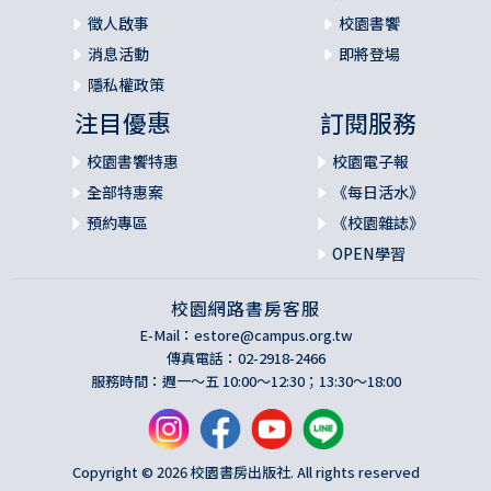
徵人啟事
校園書饗
消息活動
即將登場
隱私權政策
注目優惠
訂閱服務
校園書饗特惠
校園電子報
全部特惠案
《每日活水》
預約專區
《校園雜誌》
OPEN學習
校園網路書房客服
E-Mail：
estore@campus.org.tw
傳真電話：02-2918-2466
服務時間：週一～五 10:00～12:30；13:30～18:00
Copyright © 2026 校園書房出版社. All rights reserved