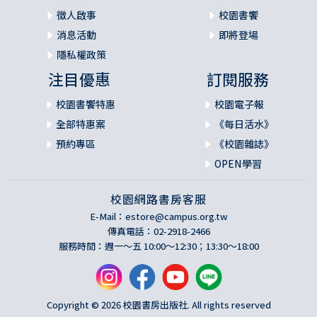
徵人啟事
校園書饗
消息活動
即將登場
隱私權政策
注目優惠
訂閱服務
校園書饗特惠
校園電子報
全部特惠案
《每日活水》
預約專區
《校園雜誌》
OPEN學習
校園網路書房客服
E-Mail：
estore@campus.org.tw
傳真電話：02-2918-2466
服務時間：週一～五 10:00～12:30；13:30～18:00
Copyright © 2026 校園書房出版社. All rights reserved