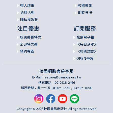
徵人啟事
校園書饗
消息活動
即將登場
隱私權政策
注目優惠
訂閱服務
校園書饗特惠
校園電子報
全部特惠案
《每日活水》
預約專區
《校園雜誌》
OPEN學習
校園網路書房客服
E-Mail：
estore@campus.org.tw
傳真電話：02-2918-2466
服務時間：週一～五 10:00～12:30；13:30～18:00
Copyright © 2026 校園書房出版社. All rights reserved