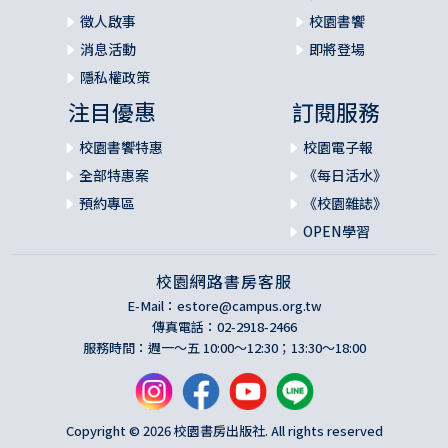
徵人啟事
校園書饗
消息活動
即將登場
隱私權政策
注目優惠
訂閱服務
校園書饗特惠
校園電子報
全部特惠案
《每日活水》
預約專區
《校園雜誌》
OPEN學習
校園網路書房客服
E-Mail：
estore@campus.org.tw
傳真電話：02-2918-2466
服務時間：週一～五 10:00～12:30；13:30～18:00
Copyright © 2026 校園書房出版社. All rights reserved