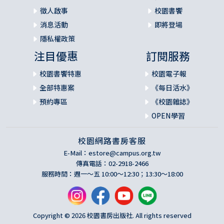
徵人啟事
校園書饗
消息活動
即將登場
隱私權政策
注目優惠
訂閱服務
校園書饗特惠
校園電子報
全部特惠案
《每日活水》
預約專區
《校園雜誌》
OPEN學習
校園網路書房客服
E-Mail：
estore@campus.org.tw
傳真電話：02-2918-2466
服務時間：週一～五 10:00～12:30；13:30～18:00
Copyright © 2026 校園書房出版社. All rights reserved