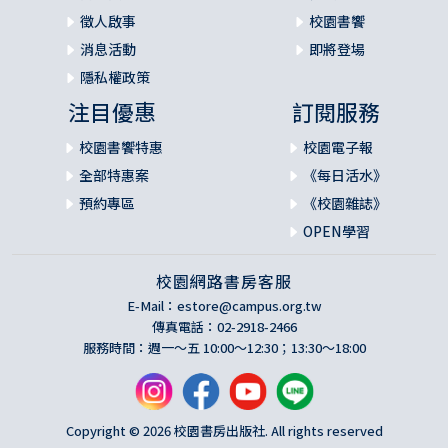
徵人啟事
校園書饗
消息活動
即將登場
隱私權政策
注目優惠
訂閱服務
校園書饗特惠
校園電子報
全部特惠案
《每日活水》
預約專區
《校園雜誌》
OPEN學習
校園網路書房客服
E-Mail：
estore@campus.org.tw
傳真電話：02-2918-2466
服務時間：週一～五 10:00～12:30；13:30～18:00
Copyright © 2026 校園書房出版社. All rights reserved