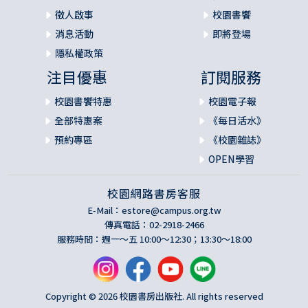
徵人啟事
校園書饗
消息活動
即將登場
隱私權政策
注目優惠
訂閱服務
校園書饗特惠
校園電子報
全部特惠案
《每日活水》
預約專區
《校園雜誌》
OPEN學習
校園網路書房客服
E-Mail：
estore@campus.org.tw
傳真電話：02-2918-2466
服務時間：週一～五 10:00～12:30；13:30～18:00
Copyright © 2026 校園書房出版社. All rights reserved