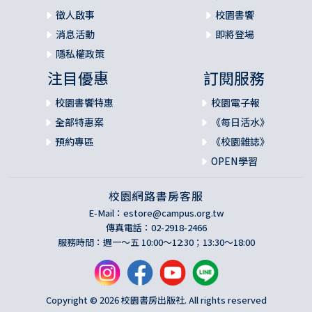
徵人啟事
校園書饗
消息活動
即將登場
隱私權政策
注目優惠
訂閱服務
校園書饗特惠
校園電子報
全部特惠案
《每日活水》
預約專區
《校園雜誌》
OPEN學習
校園網路書房客服
E-Mail：
estore@campus.org.tw
傳真電話：02-2918-2466
服務時間：週一～五 10:00～12:30；13:30～18:00
Copyright © 2026 校園書房出版社. All rights reserved