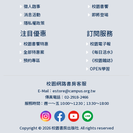
徵人啟事
校園書饗
消息活動
即將登場
隱私權政策
注目優惠
訂閱服務
校園書饗特惠
校園電子報
全部特惠案
《每日活水》
預約專區
《校園雜誌》
OPEN學習
校園網路書房客服
E-Mail：
estore@campus.org.tw
傳真電話：02-2918-2466
服務時間：週一～五 10:00～12:30；13:30～18:00
Copyright © 2026 校園書房出版社. All rights reserved