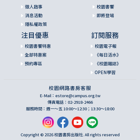
徵人啟事
校園書饗
消息活動
即將登場
隱私權政策
注目優惠
訂閱服務
校園書饗特惠
校園電子報
全部特惠案
《每日活水》
預約專區
《校園雜誌》
OPEN學習
校園網路書房客服
E-Mail：
estore@campus.org.tw
傳真電話：02-2918-2466
服務時間：週一～五 10:00～12:30；13:30～18:00
Copyright © 2026 校園書房出版社. All rights reserved