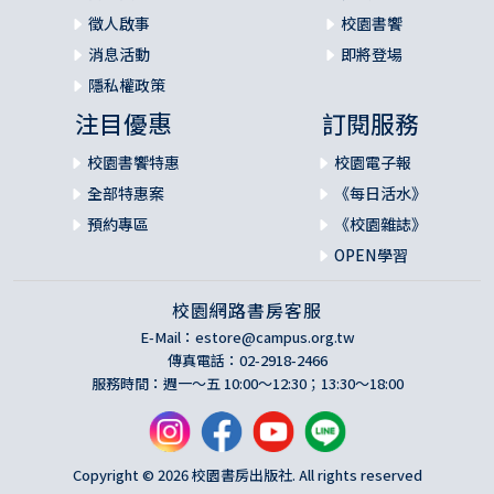
徵人啟事
校園書饗
消息活動
即將登場
隱私權政策
注目優惠
訂閱服務
校園書饗特惠
校園電子報
全部特惠案
《每日活水》
預約專區
《校園雜誌》
OPEN學習
校園網路書房客服
E-Mail：
estore@campus.org.tw
傳真電話：02-2918-2466
服務時間：週一～五 10:00～12:30；13:30～18:00
Copyright © 2026 校園書房出版社. All rights reserved