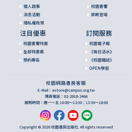
徵人啟事
校園書饗
消息活動
即將登場
隱私權政策
注目優惠
訂閱服務
校園書饗特惠
校園電子報
全部特惠案
《每日活水》
預約專區
《校園雜誌》
OPEN學習
校園網路書房客服
E-Mail：
estore@campus.org.tw
傳真電話：02-2918-2466
服務時間：週一～五 10:00～12:30；13:30～18:00
Copyright © 2026 校園書房出版社. All rights reserved