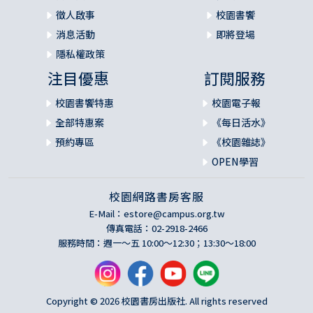
徵人啟事
校園書饗
消息活動
即將登場
隱私權政策
注目優惠
訂閱服務
校園書饗特惠
校園電子報
全部特惠案
《每日活水》
預約專區
《校園雜誌》
OPEN學習
校園網路書房客服
E-Mail：
estore@campus.org.tw
傳真電話：02-2918-2466
服務時間：週一～五 10:00～12:30；13:30～18:00
Copyright © 2026 校園書房出版社. All rights reserved