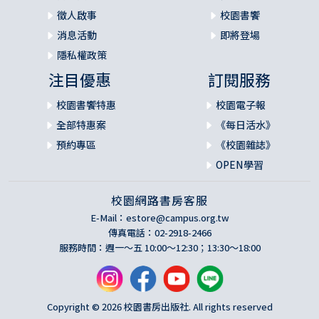
徵人啟事
校園書饗
消息活動
即將登場
隱私權政策
注目優惠
訂閱服務
校園書饗特惠
校園電子報
全部特惠案
《每日活水》
預約專區
《校園雜誌》
OPEN學習
校園網路書房客服
E-Mail：
estore@campus.org.tw
傳真電話：02-2918-2466
服務時間：週一～五 10:00～12:30；13:30～18:00
Copyright © 2026 校園書房出版社. All rights reserved