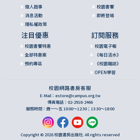
徵人啟事
校園書饗
消息活動
即將登場
隱私權政策
注目優惠
訂閱服務
校園書饗特惠
校園電子報
全部特惠案
《每日活水》
預約專區
《校園雜誌》
OPEN學習
校園網路書房客服
E-Mail：
estore@campus.org.tw
傳真電話：02-2918-2466
服務時間：週一～五 10:00～12:30；13:30～18:00
Copyright © 2026 校園書房出版社. All rights reserved