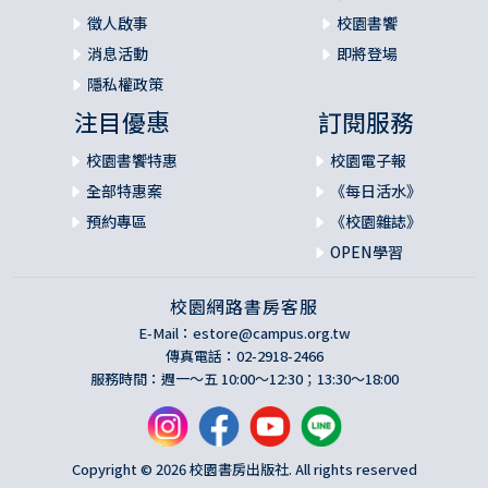
徵人啟事
校園書饗
消息活動
即將登場
隱私權政策
注目優惠
訂閱服務
校園書饗特惠
校園電子報
全部特惠案
《每日活水》
預約專區
《校園雜誌》
OPEN學習
校園網路書房客服
E-Mail：
estore@campus.org.tw
傳真電話：02-2918-2466
服務時間：週一～五 10:00～12:30；13:30～18:00
Copyright © 2026 校園書房出版社. All rights reserved