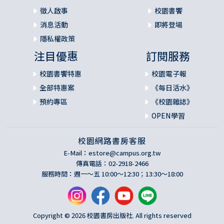
徵人啟事
校園書饗
消息活動
即將登場
隱私權政策
注目優惠
訂閱服務
校園書饗特惠
校園電子報
全部特惠案
《每日活水》
預約專區
《校園雜誌》
OPEN學習
校園網路書房客服
E-Mail：
estore@campus.org.tw
傳真電話：02-2918-2466
服務時間：週一～五 10:00～12:30；13:30～18:00
Copyright © 2026 校園書房出版社. All rights reserved