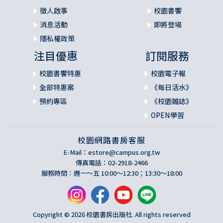
徵人啟事
校園書饗
消息活動
即將登場
隱私權政策
注目優惠
訂閱服務
校園書饗特惠
校園電子報
全部特惠案
《每日活水》
預約專區
《校園雜誌》
OPEN學習
校園網路書房客服
E-Mail：
estore@campus.org.tw
傳真電話：02-2918-2466
服務時間：週一～五 10:00～12:30；13:30～18:00
Copyright © 2026 校園書房出版社. All rights reserved