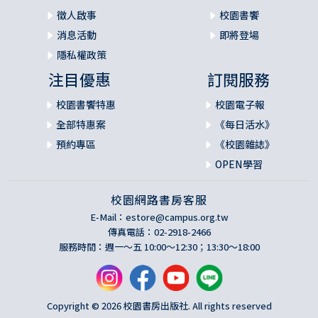
徵人啟事
校園書饗
消息活動
即將登場
隱私權政策
注目優惠
訂閱服務
校園書饗特惠
校園電子報
全部特惠案
《每日活水》
預約專區
《校園雜誌》
OPEN學習
校園網路書房客服
E-Mail：
estore@campus.org.tw
傳真電話：02-2918-2466
服務時間：週一～五 10:00～12:30；13:30～18:00
Copyright © 2026 校園書房出版社. All rights reserved