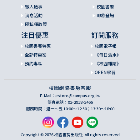
徵人啟事
校園書饗
消息活動
即將登場
隱私權政策
注目優惠
訂閱服務
校園書饗特惠
校園電子報
全部特惠案
《每日活水》
預約專區
《校園雜誌》
OPEN學習
校園網路書房客服
E-Mail：
estore@campus.org.tw
傳真電話：02-2918-2466
服務時間：週一～五 10:00～12:30；13:30～18:00
Copyright © 2026 校園書房出版社. All rights reserved