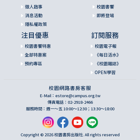
徵人啟事
校園書饗
消息活動
即將登場
隱私權政策
注目優惠
訂閱服務
校園書饗特惠
校園電子報
全部特惠案
《每日活水》
預約專區
《校園雜誌》
OPEN學習
校園網路書房客服
E-Mail：
estore@campus.org.tw
傳真電話：02-2918-2466
服務時間：週一～五 10:00～12:30；13:30～18:00
Copyright © 2026 校園書房出版社. All rights reserved