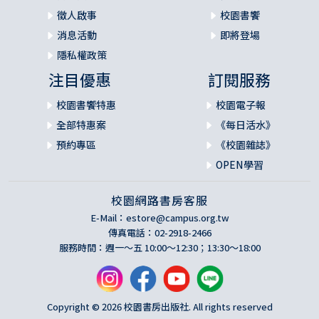
徵人啟事
校園書饗
消息活動
即將登場
隱私權政策
注目優惠
訂閱服務
校園書饗特惠
校園電子報
全部特惠案
《每日活水》
預約專區
《校園雜誌》
OPEN學習
校園網路書房客服
E-Mail：
estore@campus.org.tw
傳真電話：02-2918-2466
服務時間：週一～五 10:00～12:30；13:30～18:00
Copyright © 2026 校園書房出版社. All rights reserved