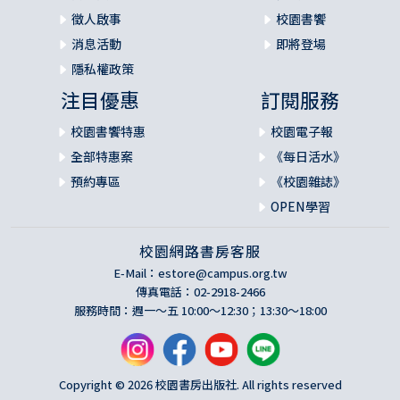
徵人啟事
校園書饗
消息活動
即將登場
隱私權政策
注目優惠
訂閱服務
校園書饗特惠
校園電子報
全部特惠案
《每日活水》
預約專區
《校園雜誌》
OPEN學習
校園網路書房客服
E-Mail：
estore@campus.org.tw
傳真電話：02-2918-2466
服務時間：週一～五 10:00～12:30；13:30～18:00
Copyright © 2026 校園書房出版社. All rights reserved