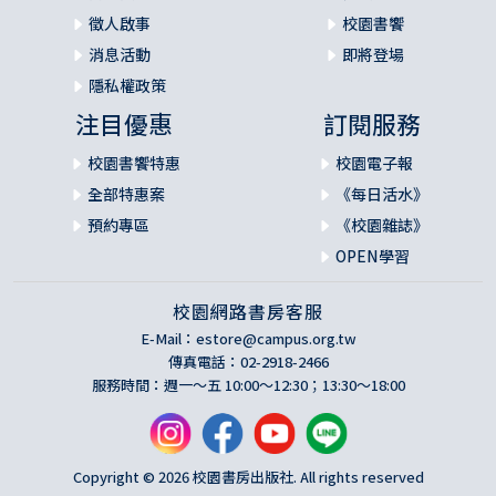
徵人啟事
校園書饗
消息活動
即將登場
隱私權政策
注目優惠
訂閱服務
校園書饗特惠
校園電子報
全部特惠案
《每日活水》
預約專區
《校園雜誌》
OPEN學習
校園網路書房客服
E-Mail：
estore@campus.org.tw
傳真電話：02-2918-2466
服務時間：週一～五 10:00～12:30；13:30～18:00
Copyright © 2026 校園書房出版社. All rights reserved