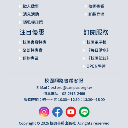
徵人啟事
校園書饗
消息活動
即將登場
隱私權政策
注目優惠
訂閱服務
校園書饗特惠
校園電子報
全部特惠案
《每日活水》
預約專區
《校園雜誌》
OPEN學習
校園網路書房客服
E-Mail：
estore@campus.org.tw
傳真電話：02-2918-2466
服務時間：週一～五 10:00～12:30；13:30～18:00
Copyright © 2026 校園書房出版社. All rights reserved