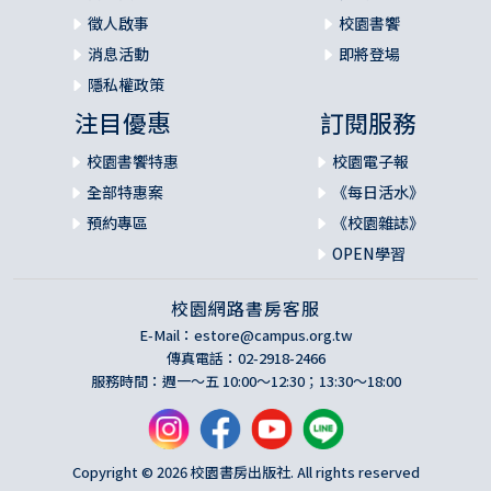
徵人啟事
校園書饗
消息活動
即將登場
隱私權政策
注目優惠
訂閱服務
校園書饗特惠
校園電子報
全部特惠案
《每日活水》
預約專區
《校園雜誌》
OPEN學習
校園網路書房客服
E-Mail：
estore@campus.org.tw
傳真電話：02-2918-2466
服務時間：週一～五 10:00～12:30；13:30～18:00
Copyright © 2026 校園書房出版社. All rights reserved