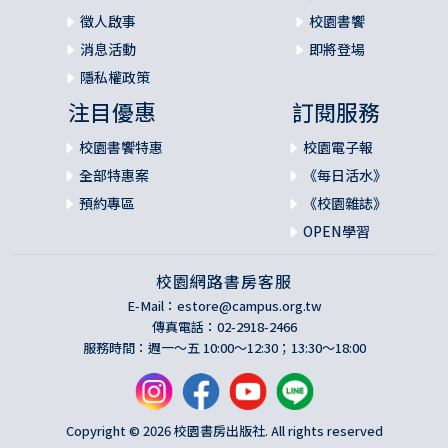
徵人啟事
校園書饗
消息活動
即將登場
隱私權政策
注目優惠
訂閱服務
校園書饗特惠
校園電子報
全部特惠案
《每日活水》
預約專區
《校園雜誌》
OPEN學習
校園網路書房客服
E-Mail：
estore@campus.org.tw
傳真電話：02-2918-2466
服務時間：週一～五 10:00～12:30；13:30～18:00
Copyright © 2026 校園書房出版社. All rights reserved