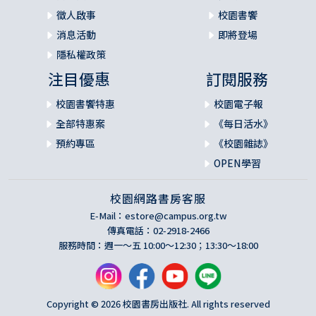
徵人啟事
校園書饗
消息活動
即將登場
隱私權政策
注目優惠
訂閱服務
校園書饗特惠
校園電子報
全部特惠案
《每日活水》
預約專區
《校園雜誌》
OPEN學習
校園網路書房客服
E-Mail：
estore@campus.org.tw
傳真電話：02-2918-2466
服務時間：週一～五 10:00～12:30；13:30～18:00
Copyright © 2026 校園書房出版社. All rights reserved